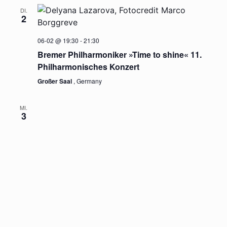
ANSICH
DI.
NAVIGA
2
06-02 @ 19:30
-
21:30
Bremer Philharmoniker »Time to shine« 11.
Philharmonisches Konzert
Großer Saal
, Germany
MI.
3