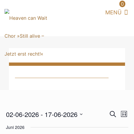
0
VERAN
02-06-2026
 - 
17-06-2026
Vera
Suche
List
Ansi
SUCHE
Datum
Navi
Juni 2026
UND
wählen.