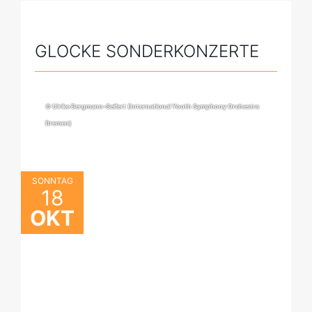
GLOCKE SONDERKONZERTE
© Ulrike Bergmann-Seifert (International Youth Symphony Orchestra
Bremen)
SONNTAG
18
OKT