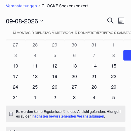
Veranstaltungen
GLOCKE Sockenkonzert
VERAN
09-08-2026
Vera
Suche
Mon
Ansi
SUCHE
Datum
Navi
KALENDER
M
MONTAG
D
DIENSTAG
M
MITTWOCH
D
DONNERSTAG
F
FREITAG
S
SAMSTA
UND
wählen.
VON
ANSICH
27
28
29
30
31
1
VERANSTALTUNGEN
NAVIGA
3
4
5
6
7
8
10
11
12
13
14
15
17
18
19
20
21
22
24
25
26
27
28
29
31
1
2
3
4
5
Es wurden keine Ergebnisse für diese Ansicht gefunden. Hier geht
Hinweis
es zu den
nächsten bevorstehenden Veranstaltungen
.