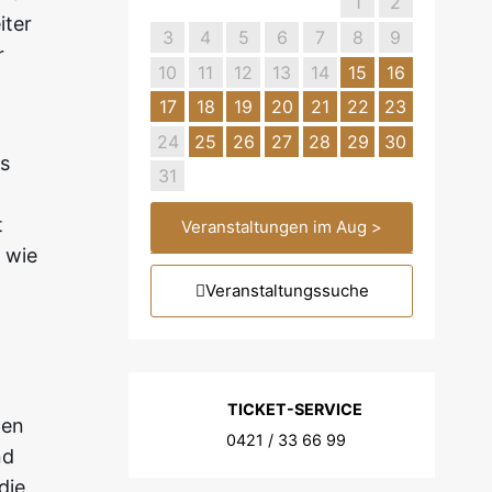
1
2
iter
3
4
5
6
7
8
9
r
10
11
12
13
14
15
16
17
18
19
20
21
22
23
24
25
26
27
28
29
30
as
31
t
Veranstaltungen im Aug >
 wie
Veranstaltungssuche
TICKET-SERVICE
gen
0421 / 33 66 99
nd
die