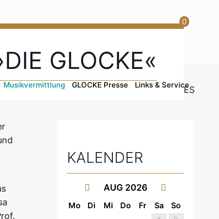
0
»DIE GLOCKE«
Musikvermittlung
GLOCKE Presse
Links & Service
er
und
KALENDER
AUG 2026
as
sa
Mo
Di
Mi
Do
Fr
Sa
So
rof.