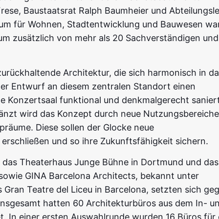
 Frese, Baustaatsrat Ralph Baumheier und Abteilungsle
ium für Wohnen, Stadtentwicklung und Bauwesen wa
ium zusätzlich von mehr als 20 Sachverständigen und
urückhaltende Architektur, die sich harmonisch in d
der Entwurf an diesem zentralen Standort einen
e Konzertsaal funktional und denkmalgerecht sanier
gänzt wird das Konzept durch neue Nutzungsbereiche
räume. Diese sollen der Glocke neue
rschließen und so ihre Zukunftsfähigkeit sichern.
r das Theaterhaus Junge Bühne in Dortmund und das
 sowie GINA Barcelona Architects, bekannt unter
Gran Teatre del Liceu in Barcelona, setzten sich ge
 Insgesamt hatten 60 Architekturbüros aus dem In- u
. In einer ersten Auswahlrunde wurden 16 Büros für 