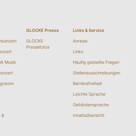
g
GLOCKE Presse
Links & Service
nkonzert
GLOCKE
Anreise
Pressefotos
nzert
Links
it Musik
Häufig gestellte Fragen
onzert
Stellenausschreibungen
ogramm
Barrierefreiheit
Leichte Sprache
Gebärdensprache
s &
Inhaltsübersicht