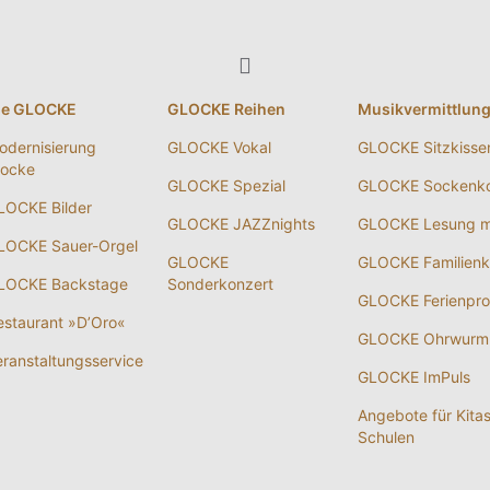
ie GLOCKE
GLOCKE Reihen
Musikvermittlun
odernisierung
GLOCKE Vokal
GLOCKE Sitzkisse
locke
GLOCKE Spezial
GLOCKE Sockenko
LOCKE Bilder
GLOCKE JAZZnights
GLOCKE Lesung m
LOCKE Sauer-Orgel
GLOCKE
GLOCKE Familienk
LOCKE Backstage
Sonderkonzert
GLOCKE Ferienpr
estaurant »D’Oro«
GLOCKE Ohrwurm
eranstaltungsservice
GLOCKE ImPuls
Angebote für Kita
Schulen