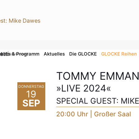
ckets & Programm
Aktuelles
Die GLOCKE
GLOCKE Reihen
i (Tommy Emmanuel)
TOMMY EMMAN
»LIVE 2024«
DONNERSTAG
19
SPECIAL GUEST: MIK
SEP
20:00 Uhr | Großer Saal