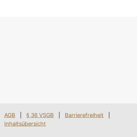
AGB
|
§ 36 VSGB
|
Barrierefreiheit
|
Inhaltsübersicht