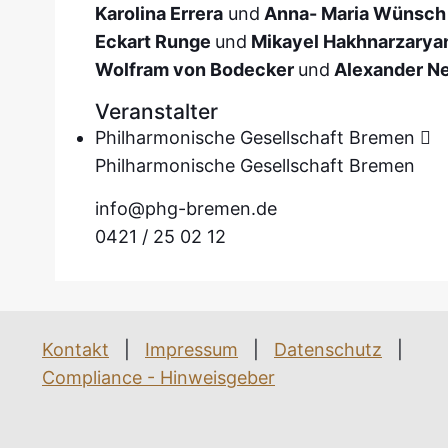
Karolina Errera
und
Anna- Maria Wünsc
Eckart Runge
und
Mikayel Hakhnarzarya
Wolfram von Bodecker
und
Alexander N
Veranstalter
Philharmonische Gesellschaft Bremen
Philharmonische Gesellschaft Bremen
info@phg-bremen.de
0421 / 25 02 12
Kontakt
|
Impressum
|
Datenschutz
|
Compliance - Hinweisgeber