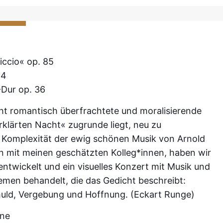
iccio« op. 85
 4
-Dur op. 36
ht romantisch überfrach
tete und moralisierende
rklärten Nacht« zugrunde liegt, neu zu
nd Komplexität der ewig schönen Musik von Arnold
n mit meinen geschätzten
Kolleg*innen, haben wir
entwickelt und ein visuelles Konzert mit Musik und
hemen behandelt, die das Gedicht
beschreibt:
uld, Verge
bung und Hoffnung. (Eckart Runge)
ine