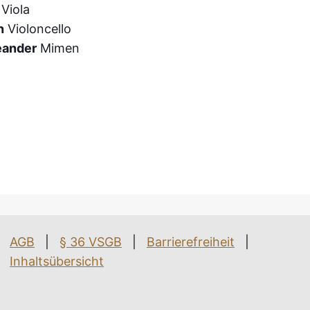
h
Viola
n
Violonc
ello
eander
Mimen
AGB
|
§ 36 VSGB
|
Barrierefreiheit
|
Inhaltsübersicht