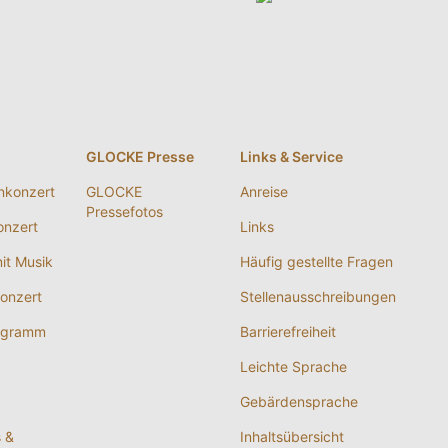
g
GLOCKE Presse
Links & Service
nkonzert
GLOCKE
Anreise
Pressefotos
nzert
Links
it Musik
Häufig gestellte Fragen
onzert
Stellenausschreibungen
ogramm
Barrierefreiheit
Leichte Sprache
Gebärdensprache
s &
Inhaltsübersicht