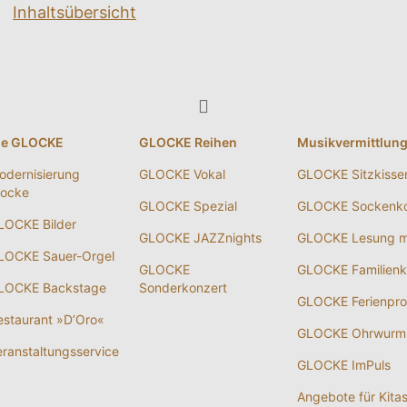
Inhaltsübersicht
ie GLOCKE
GLOCKE Reihen
Musikvermittlun
odernisierung
GLOCKE Vokal
GLOCKE Sitzkisse
locke
GLOCKE Spezial
GLOCKE Sockenko
LOCKE Bilder
GLOCKE JAZZnights
GLOCKE Lesung m
LOCKE Sauer-Orgel
GLOCKE
GLOCKE Familienk
LOCKE Backstage
Sonderkonzert
GLOCKE Ferienpr
estaurant »D’Oro«
GLOCKE Ohrwurm
eranstaltungsservice
GLOCKE ImPuls
Angebote für Kita