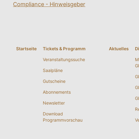
Compliance - Hinweisgeber
Startseite
Tickets & Programm
Aktuelles
D
Veranstaltungssuche
M
G
Saalpläne
G
Gutscheine
G
Abonnements
G
Newsletter
R
Download
Programmvorschau
V