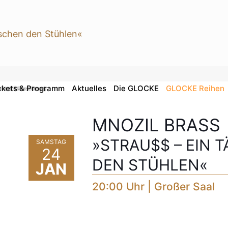
ckets & Programm
Aktuelles
Die GLOCKE
GLOCKE Reihen
 Frodl (Mnozil Brass)
MNOZIL BRASS
»STRAU$$ – EIN 
SAMSTAG
24
DEN STÜHLEN«
JAN
20:00 Uhr | Großer Saal