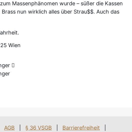
ig zum Massenphänomen wurde – süßer die Kassen
l Brass nun wirklich alles über Strau$$. Auch das
ahrheit.
025 Wien
inger
nger
AGB
|
§ 36 VSGB
|
Barrierefreiheit
|