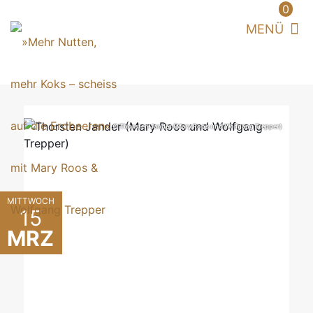
0
© Thorsten Jander (Mary Roos und Wolfgang Trepper)
MITTWOCH
15
MRZ