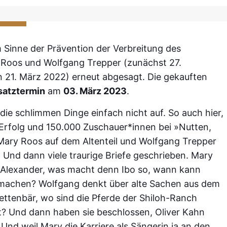
m Sinne der Prävention der Verbreitung des
 Roos und Wolfgang Trepper (zunächst 27.
 21. März 2022) erneut abgesagt. Die gekauften
satztermin
am
03. März 2023
.
 die schlimmen Dinge einfach nicht auf. So auch hier,
rfolg und 150.000 Zuschauer*innen bei »Nutten,
Mary Roos auf dem Altenteil und Wolfgang Trepper
 Und dann viele traurige Briefe geschrieben. Mary
er Alexander, was macht denn Ibo so, wann kann
machen? Wolfgang denkt über alte Sachen aus dem
tenbär, wo sind die Pferde der Shiloh-Ranch
t? Und dann haben sie beschlossen, Oliver Kahn
 Und weil Mary die Karriere als Sängerin ja an den