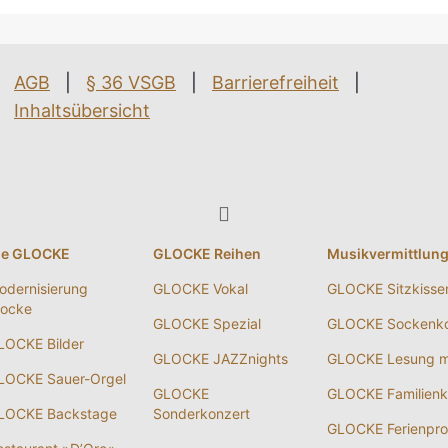
AGB
|
§ 36 VSGB
|
Barrierefreiheit
|
Inhaltsübersicht
ie GLOCKE
GLOCKE Reihen
Musikvermittlun
odernisierung
GLOCKE Vokal
GLOCKE Sitzkisse
locke
GLOCKE Spezial
GLOCKE Sockenko
LOCKE Bilder
GLOCKE JAZZnights
GLOCKE Lesung m
LOCKE Sauer-Orgel
GLOCKE
GLOCKE Familienk
LOCKE Backstage
Sonderkonzert
GLOCKE Ferienpr