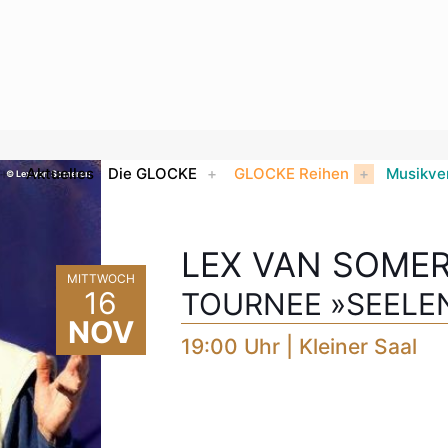
Aktuelles
Die GLOCKE
GLOCKE Reihen
Musikve
© Lex van Someren
LEX VAN SOME
MITTWOCH
16
TOURNEE »SEELEN
NOV
19:00 Uhr | Kleiner Saal