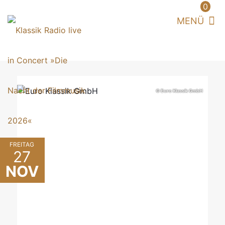
0
© Euro Klassik GmbH
FREITAG
27
NOV