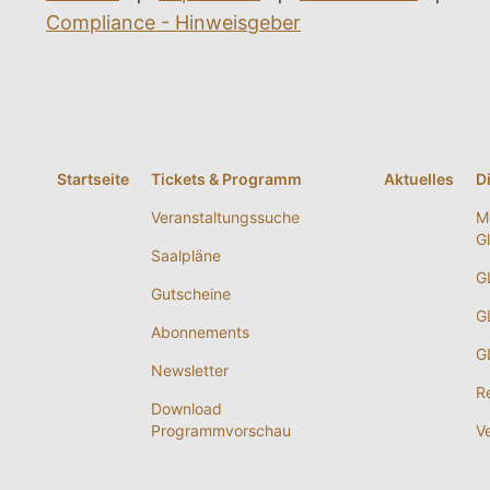
Compliance - Hinweisgeber
Startseite
Tickets & Programm
Aktuelles
D
Veranstaltungssuche
M
G
Saalpläne
G
Gutscheine
G
Abonnements
G
Newsletter
R
Download
Programmvorschau
V