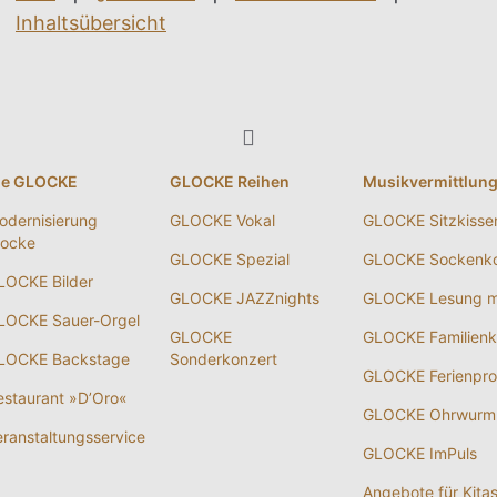
Inhaltsübersicht
ie GLOCKE
GLOCKE Reihen
Musikvermittlun
odernisierung
GLOCKE Vokal
GLOCKE Sitzkisse
locke
GLOCKE Spezial
GLOCKE Sockenko
LOCKE Bilder
GLOCKE JAZZnights
GLOCKE Lesung m
LOCKE Sauer-Orgel
GLOCKE
GLOCKE Familienk
LOCKE Backstage
Sonderkonzert
GLOCKE Ferienpr
estaurant »D’Oro«
GLOCKE Ohrwurm
eranstaltungsservice
GLOCKE ImPuls
Angebote für Kita