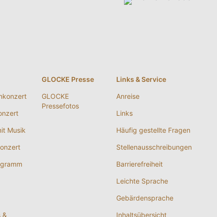
g
GLOCKE Presse
Links & Service
nkonzert
GLOCKE
Anreise
Pressefotos
nzert
Links
it Musik
Häufig gestellte Fragen
onzert
Stellenausschreibungen
ogramm
Barrierefreiheit
Leichte Sprache
Gebärdensprache
s &
Inhaltsübersicht