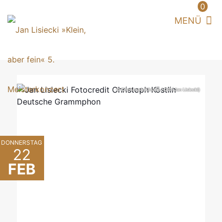
0
© Christoph Köstlin / DG (Jan Lisiecki)
DONNERSTAG
22
FEB