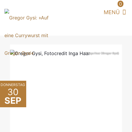
0
© Inga Haar (Gregor Gysi)
DONNERSTAG
30
SEP