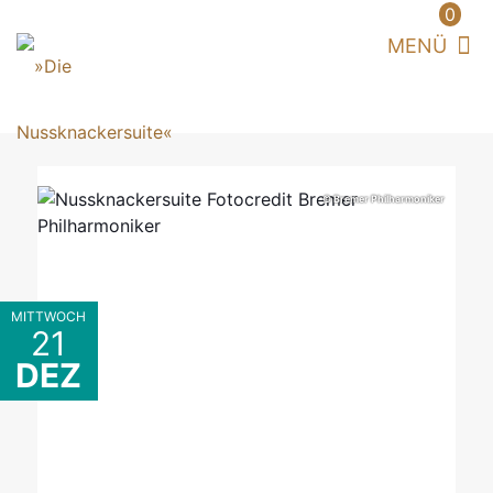
0
© Bremer Philharmoniker
MITTWOCH
21
DEZ