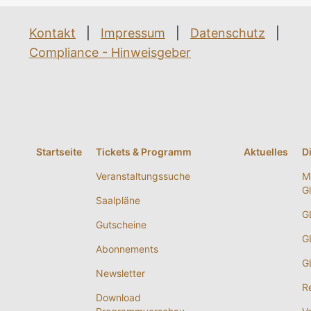
Kontakt
|
Impressum
|
Datenschutz
|
Compliance - Hinweisgeber
Startseite
Tickets & Programm
Aktuelles
D
Veranstaltungssuche
M
G
Saalpläne
G
Gutscheine
G
Abonnements
G
Newsletter
R
Download