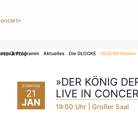
ckets & Programm
Aktuelles
Die GLOCKE
GLOCKE Reihen
ight-Concerts GmbH
»DER KÖNIG DE
SONNTAG
LIVE IN CONCE
21
JAN
19:00 Uhr | Großer Saal