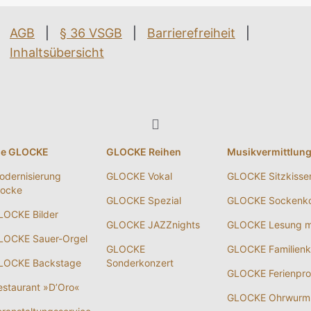
AGB
|
§ 36 VSGB
|
Barrierefreiheit
|
Inhaltsübersicht
ie GLOCKE
GLOCKE Reihen
Musikvermittlun
odernisierung
GLOCKE Vokal
GLOCKE Sitzkisse
locke
GLOCKE Spezial
GLOCKE Sockenko
LOCKE Bilder
GLOCKE JAZZnights
GLOCKE Lesung m
LOCKE Sauer-Orgel
GLOCKE
GLOCKE Familienk
LOCKE Backstage
Sonderkonzert
GLOCKE Ferienpr
estaurant »D’Oro«
GLOCKE Ohrwurm