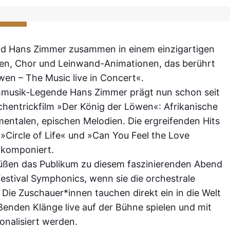
und Hans Zimmer zusammen in einem einzigartigen
nnen, Chor und Leinwand-Animationen, das berührt
wen – The Music live in Concert«.
mmusik-Legende Hans Zimmer prägt nun schon seit
chentrickfilm »Der König der Löwen«: Afrikanische
ntalen, epischen Melodien. Die ergreifenden Hits
»Circle of Life« und »Can You Feel the Love
t komponiert.
üßen das Publikum zu diesem faszinierenden Abend
stival Symphonics, wenn sie die orchestrale
 Die Zuschauer*innen tauchen direkt ein in die Welt
ßenden Klänge live auf der Bühne spielen und mit
nalisiert werden.