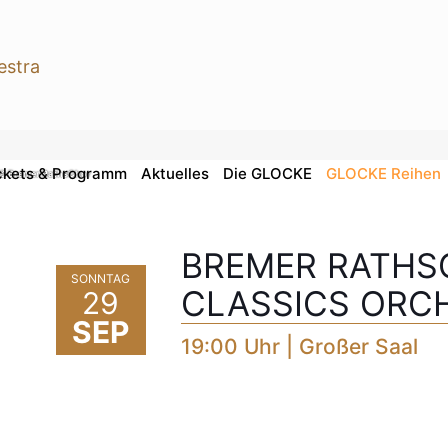
ckets & Programm
Aktuelles
Die GLOCKE
GLOCKE Reihen
© Bremer RathsChor
BREMER RATHS
SONNTAG
CLASSICS ORC
29
SEP
19:00 Uhr | Großer Saal