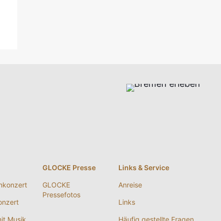
g
GLOCKE Presse
Links & Service
nkonzert
GLOCKE
Anreise
Pressefotos
nzert
Links
it Musik
Häufig gestellte Fragen