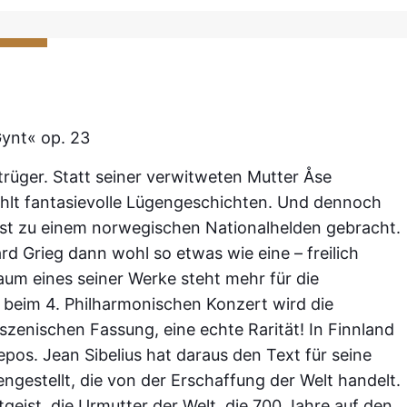
Gynt« op. 23
trüger. Statt seiner verwitweten Mutter Åse
ählt fantasievolle Lügengeschichten. Und dennoch
ast zu einem norwegischen Nationalhelden gebracht.
d Grieg dann wohl so etwas wie eine – freilich
Kaum eines seiner Werke steht mehr für die
 beim 4. Philharmonischen Konzert wird die
szenischen Fassung, eine echte Rarität! In Finnland
pos. Jean Sibelius hat daraus den Text für seine
estellt, die von der Erschaffung der Welt handelt.
tgeist, die Urmutter der Welt, die 700 Jahre auf den