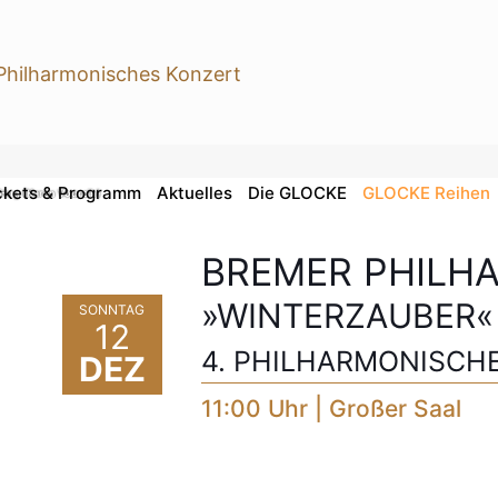
ckets & Programm
Aktuelles
Die GLOCKE
GLOCKE Reihen
 Hug (Karen Vourc'h)
BREMER PHILH
»WINTERZAUBER«
SONNTAG
12
4. PHILHARMONISCH
DEZ
11:00 Uhr | Großer Saal