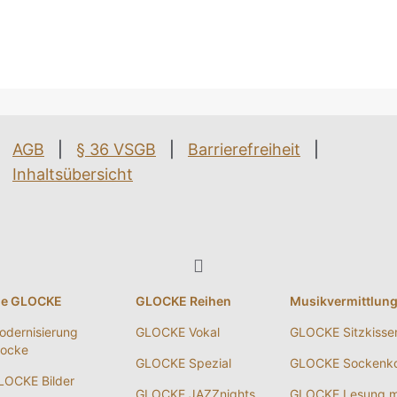
AGB
|
§ 36 VSGB
|
Barrierefreiheit
|
Inhaltsübersicht
ie GLOCKE
GLOCKE Reihen
Musikvermittlun
odernisierung
GLOCKE Vokal
GLOCKE Sitzkisse
locke
GLOCKE Spezial
GLOCKE Sockenko
LOCKE Bilder
GLOCKE JAZZnights
GLOCKE Lesung m