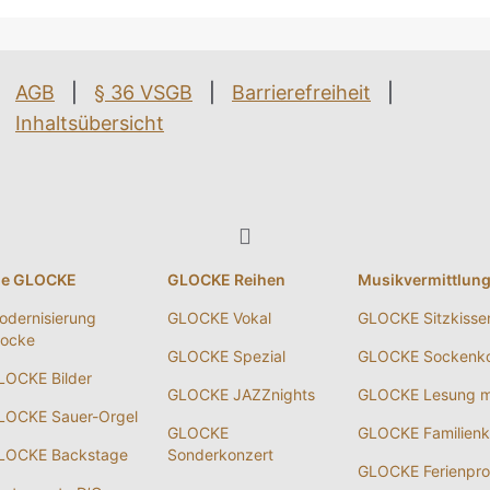
AGB
|
§ 36 VSGB
|
Barrierefreiheit
|
Inhaltsübersicht
ie GLOCKE
GLOCKE Reihen
Musikvermittlun
odernisierung
GLOCKE Vokal
GLOCKE Sitzkisse
locke
GLOCKE Spezial
GLOCKE Sockenko
LOCKE Bilder
GLOCKE JAZZnights
GLOCKE Lesung m
LOCKE Sauer-Orgel
GLOCKE
GLOCKE Familienk
LOCKE Backstage
Sonderkonzert
GLOCKE Ferienpr