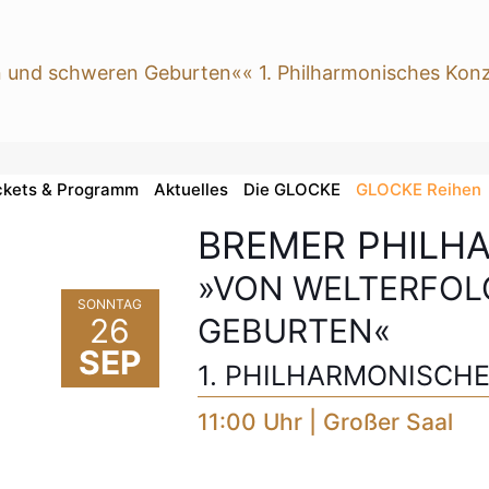
ckets & Programm
Aktuelles
Die GLOCKE
GLOCKE Reihen
BREMER PHILH
»VON WELTERFO
SONNTAG
26
GEBURTEN«
SEP
1. PHILHARMONISCH
11:00 Uhr | Großer Saal