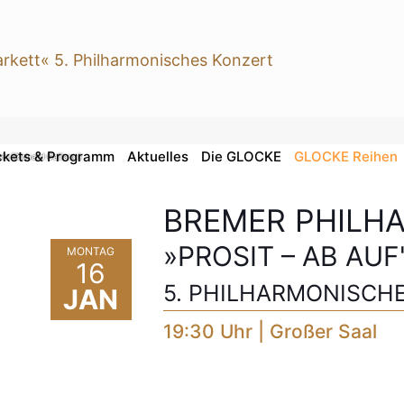
ckets & Programm
Aktuelles
Die GLOCKE
GLOCKE Reihen
la (Richard Galliano)
BREMER PHILH
»PROSIT – AB AUF
MONTAG
16
5. PHILHARMONISCH
JAN
19:30 Uhr | Großer Saal