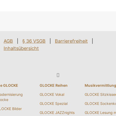
AGB
|
§ 36 VSGB
|
Barrierefreiheit
|
Inhaltsübersicht
ie GLOCKE
GLOCKE Reihen
Musikvermittlun
odernisierung
GLOCKE Vokal
GLOCKE Sitzkisse
locke
GLOCKE Spezial
GLOCKE Sockenko
LOCKE Bilder
GLOCKE JAZZnights
GLOCKE Lesung m