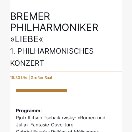
BREMER
PHILHARMONIKER
»LIEBE«
1. PHILHARMONISCHES
KONZERT
19:30 Uhr | Großer Saal
Programm:
Pjotr Iljitsch Tschaikowsky: »Romeo und
Julia« Fantasie-Ouvertüre
Gabriel Fauré: »Pelléas et Mélisande«