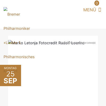
0
© Rudolf Loerinc (Marko Letonja)
MONTAG
25
SEP