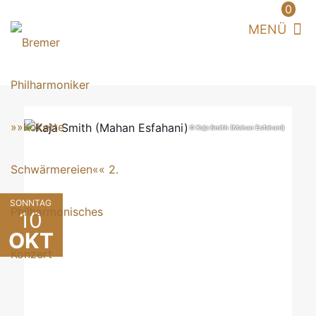
0
© Kaja Smith (Mahan Esfahani)
SONNTAG
10
OKT