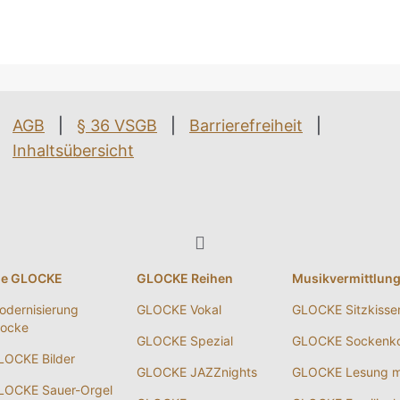
AGB
|
§ 36 VSGB
|
Barrierefreiheit
|
Inhaltsübersicht
ie GLOCKE
GLOCKE Reihen
Musikvermittlun
odernisierung
GLOCKE Vokal
GLOCKE Sitzkisse
locke
GLOCKE Spezial
GLOCKE Sockenko
LOCKE Bilder
GLOCKE JAZZnights
GLOCKE Lesung m
LOCKE Sauer-Orgel