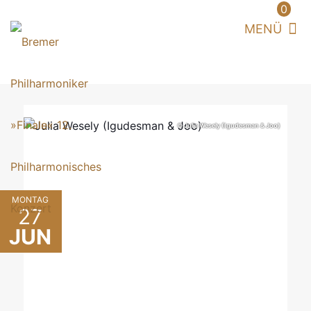
0
© Julia Wesely (Igudesman & Joo)
MONTAG
27
JUN