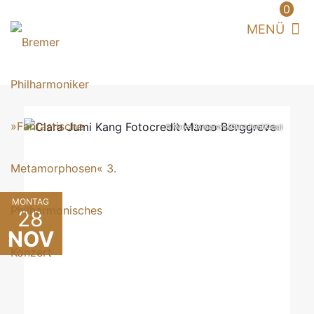
0
© Marco Borggreve (Clara Jumi Kang)
MONTAG
28
NOV