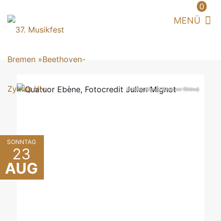
0
© Julien Mignot (Quatuor Ebène)
SONNTAG
23
AUG