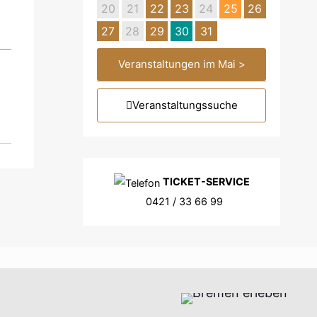
20
21
22
23
24
25
26
27
28
29
30
31
Veranstaltungen im Mai >
Veranstaltungssuche
TICKET-SERVICE
0421 / 33 66 99