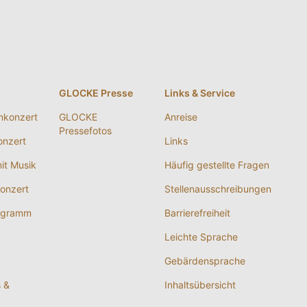
g
GLOCKE Presse
Links & Service
nkonzert
GLOCKE
Anreise
Pressefotos
nzert
Links
it Musik
Häufig gestellte Fragen
onzert
Stellenausschreibungen
ogramm
Barrierefreiheit
Leichte Sprache
Gebärdensprache
s &
Inhaltsübersicht