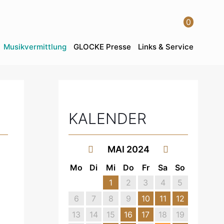
0
Musikvermittlung
GLOCKE Presse
Links & Service
KALENDER
MAI 2024
Mo
Di
Mi
Do
Fr
Sa
So
1
2
3
4
5
6
7
8
9
10
11
12
13
14
15
16
17
18
19