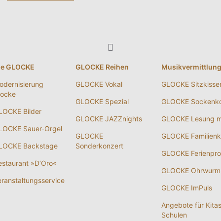
ie GLOCKE
GLOCKE Reihen
Musikvermittlun
odernisierung
GLOCKE Vokal
GLOCKE Sitzkisse
locke
GLOCKE Spezial
GLOCKE Sockenko
LOCKE Bilder
GLOCKE JAZZnights
GLOCKE Lesung m
LOCKE Sauer-Orgel
GLOCKE
GLOCKE Familienk
LOCKE Backstage
Sonderkonzert
GLOCKE Ferienpr
estaurant »D’Oro«
GLOCKE Ohrwurm
eranstaltungsservice
GLOCKE ImPuls
Angebote für Kita
Schulen