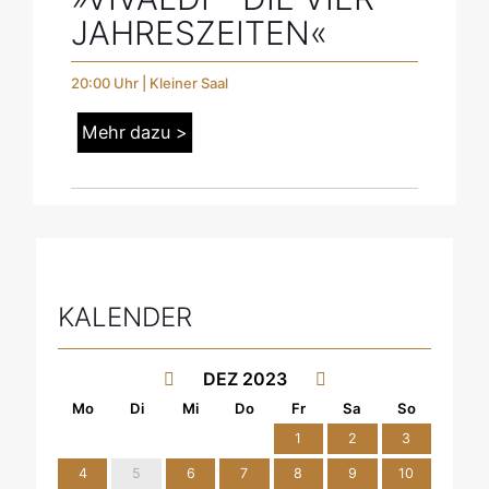
JAHRESZEITEN«
20:00 Uhr | Kleiner Saal
Mehr dazu >
KALENDER
DEZ 2023
1
2
3
4
5
6
7
8
9
10