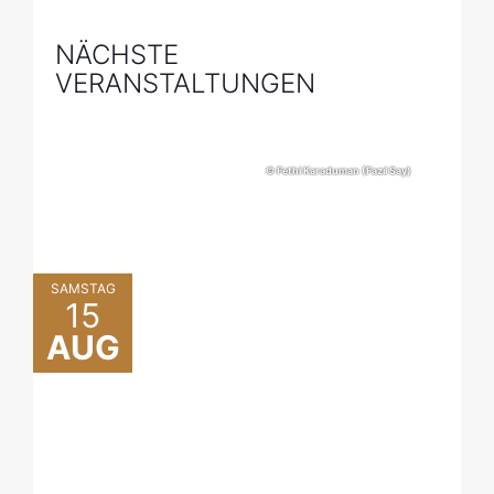
NÄCHSTE
VERANSTALTUNGEN
© Fethi Karaduman (Fazıl Say)
SAMSTAG
15
© Anna Maggy (Ólafur Arnalds)
AUG