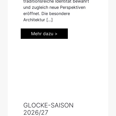
traditionsreiche Identität bewahrt
und zugleich neue Perspektiven
© Luke Rogers (Stella Cole)
eröffnet. Die besondere
Architektur
[…]
Mehr dazu >
GLOCKE-SAISON
© Gregor Hohenberg / Sony Music (Jonas Kaufmann)
2026/27