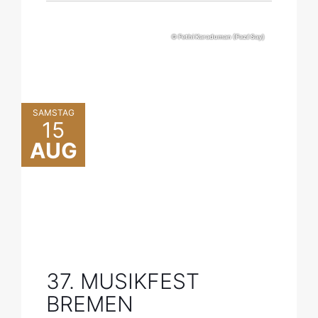
© Fethi Karaduman (Fazıl Say)
SAMSTAG
15
AUG
37. MUSIKFEST
BREMEN