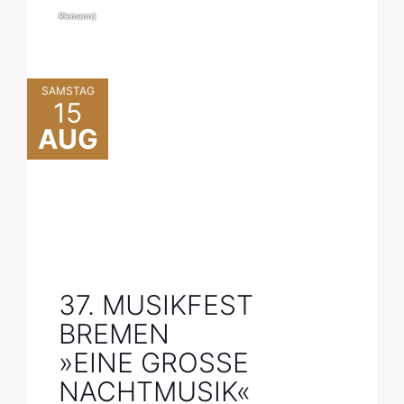
Riemann)
SAMSTAG
15
AUG
37. MUSIKFEST
BREMEN
»EINE GROSSE N
ACHTMUSIK«