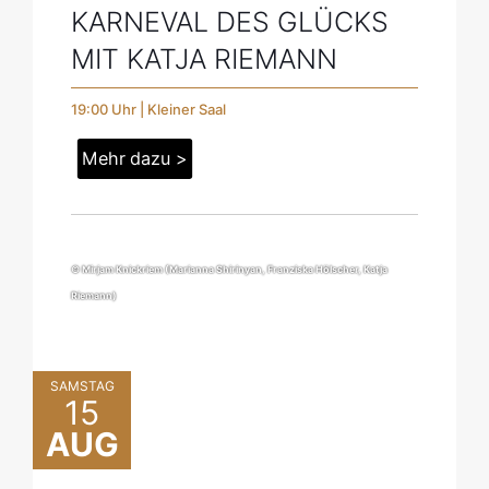
KARNEVAL DES GLÜCKS
MIT KATJA RIEMANN
19:00 Uhr | Kleiner Saal
Mehr dazu >
© Mirjam Knickriem (Marianna Shirinyan, Franziska Hölscher, Katja
Riemann)
SAMSTAG
15
AUG