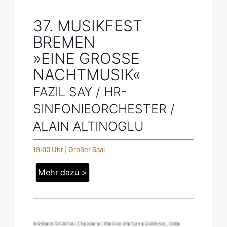
37. MUSIKFEST
BREMEN
»EINE GROSSE N
ACHTMUSIK«
FAZIL SAY / HR-
SINFONIEORCHESTER /
© Jörg Grosse-Geldermann (»Tribute to Esbjörn Svensson Trio«)
ALAIN ALTINOGLU
19:00 Uhr | Großer Saal
Mehr dazu >
© Mirjam Knickriem (Franziska Hölscher, Marianna Shirinyan, Katja