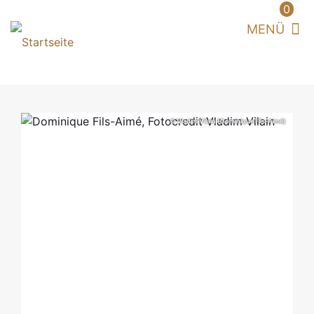
0
© Vladim Vilain (Dominique Fils-Aimé)