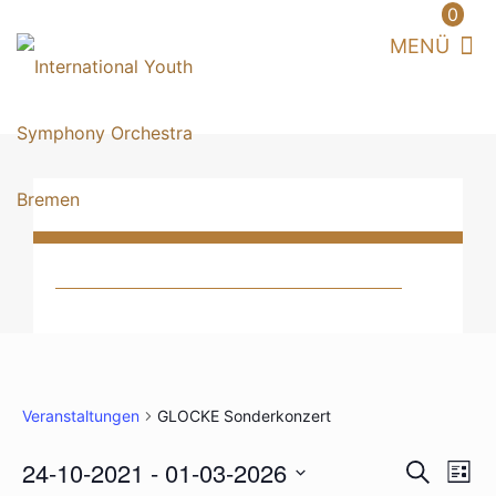
0
Startseite
Tickets & Programm
Aktuelles
Die GLOCKE
GLOCKE Reihen
Musikvermittlung
GLOCKE Presse
Links & Service