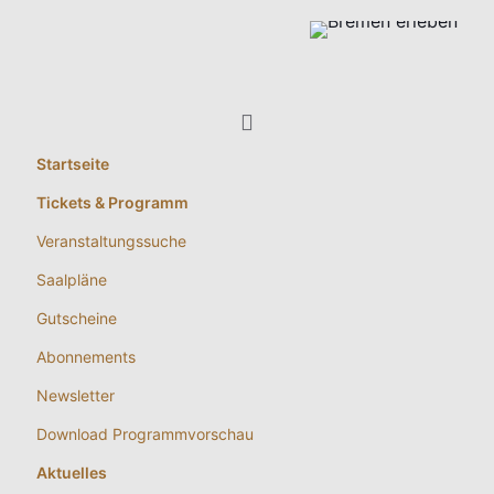
Kontakt
|
Impressum
|
Datenschutz
|
Compliance - Hinweisgeber
AGB
|
§ 36 VSGB
|
Barrierefreiheit
|
Inhaltsübersicht