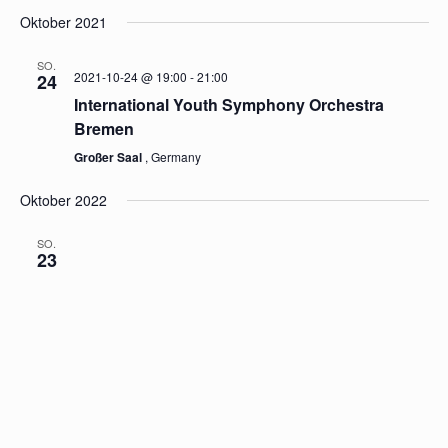
Veranstaltungen
GLOCKE Sonderkonzert
VERAN
24-10-2021
 - 
01-03-2026
Vera
Suche
List
Ansi
SUCHE
Datum
Navi
Oktober 2021
UND
wählen.
ANSICH
SO.
NAVIGA
2021-10-24 @ 19:00
-
21:00
24
International Youth Symphony Orchestra