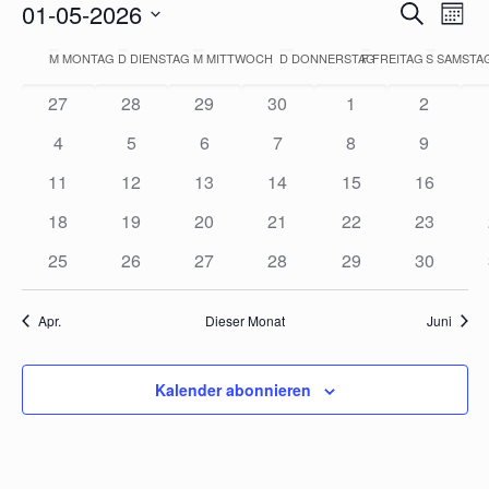
VERAN
01-05-2026
Vera
Suche
Mon
Ansi
SUCHE
Datum
Navi
KALENDER
M
MONTAG
D
DIENSTAG
M
MITTWOCH
D
DONNERSTAG
F
FREITAG
S
SAMSTA
UND
wählen.
VON
ANSICH
27
28
29
30
1
2
VERANSTALTUNGEN
NAVIGA
4
5
6
7
8
9
11
12
13
14
15
16
18
19
20
21
22
23
25
26
27
28
29
30
Apr.
Dieser Monat
Juni
Kalender abonnieren