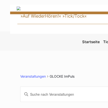
Startseite
Ti
Veranstaltungen
GLOCKE ImPuls
VERANSTALTUNGEN
Bitte
SUCHE
Schlüsselwort
UND
eingeben.