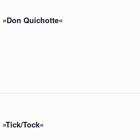
 »Don Quichotte«
 »Tick/Tock«