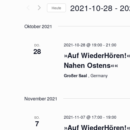
2021-10-28
 - 
20
Suche
ANSICHTEN,
Heute
nach
NAVIGATION
Datum
Veranstaltungen
wählen.
Oktober 2021
Schlüsselwort.
2021-10-28 @ 19:00
-
21:00
DO.
28
»Auf WiederHören!«
Nahen Ostens««
Großer Saal
, Germany
November 2021
2021-11-07 @ 17:00
-
19:00
SO.
7
»Auf WiederHören!« 