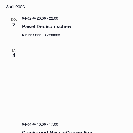
SUCHE
Datum
Navi
April 2026
UND
wählen.
ANSICH
04-02 @ 20:00
-
22:00
DO.
NAVIGA
2
Pawel Dedischtschew
Kleiner Saal
, Germany
SA.
4
04-04 @ 10:00
-
17:00
Comic- und Manga-Convention