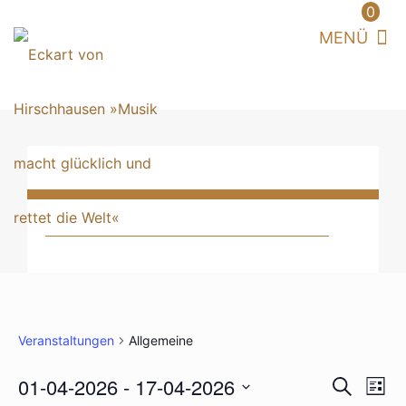
0
Veranstaltungen
Allgemeine
VERAN
01-04-2026
 - 
17-04-2026
Vera
Suche
List
Ansi