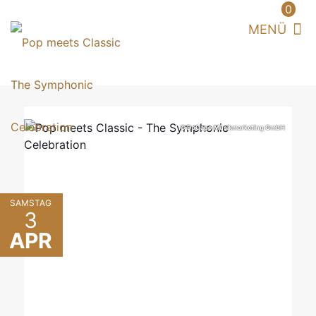
0
© DaCapo Musikmarketing GmbH
SAMSTAG
3
APR