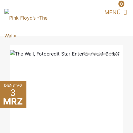
0
© Star Entertainment GmbH
DIENSTAG
3
MRZ