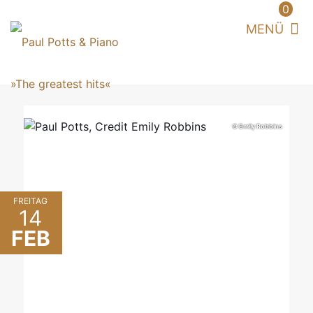
0
© Emily Robbins
FREITAG
14
FEB