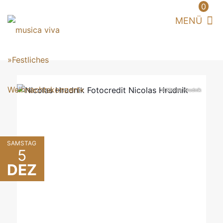
0
© Nicolas Hrudnik
SAMSTAG
5
DEZ