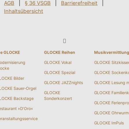
AGB
|
§ 36 VSGB
|
Barrierefreiheit
|
Inhaltsübersicht
ie GLOCKE
GLOCKE Reihen
Musikvermittlun
odernisierung
GLOCKE Vokal
GLOCKE Sitzkisse
locke
GLOCKE Spezial
GLOCKE Sockenko
LOCKE Bilder
GLOCKE JAZZnights
GLOCKE Lesung m
LOCKE Sauer-Orgel
GLOCKE
GLOCKE Familienk
LOCKE Backstage
Sonderkonzert
GLOCKE Ferienpr
estaurant »D’Oro«
GLOCKE Ohrwurm
eranstaltungsservice
GLOCKE ImPuls