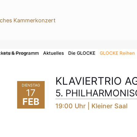
ckets & Programm
Aktuelles
Die GLOCKE
GLOCKE Reihen
© Aglika Angelova
KLAVIERTRIO A
DIENSTAG
17
5. PHILHARMONI
FEB
19:00 Uhr | Kleiner Saal