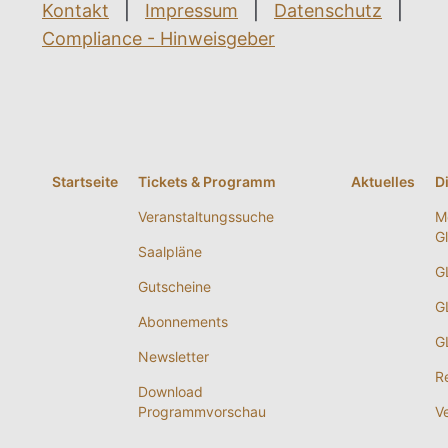
Kontakt
|
Impressum
|
Datenschutz
|
Compliance - Hinweisgeber
Startseite
Tickets & Programm
Aktuelles
D
Veranstaltungssuche
M
G
Saalpläne
G
Gutscheine
G
Abonnements
G
Newsletter
R
Download
Programmvorschau
V