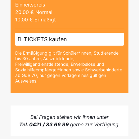
Einheitspreis
20,00 € Normal
10,00 € Ermäßigt
TICKETS kaufen
Die Ermäßigung gilt für Schüler*innen, Studierende
bis 30 Jahre, Auszubildende,
Freiwilligendienstleistende, Erwerbslose und
Sozialhilfeempfänger*innen sowie Schwerbehinderte
ab GdB 70, nur gegen Vorlage eines gültigen
Ausweises.
Bei Fragen stehen wir Ihnen unter
Tel. 0421 / 33 66 99
gerne zur Verfügung.