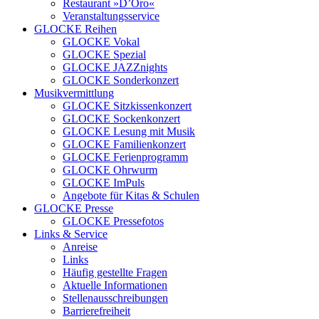
Restaurant »D’Oro«
Veranstaltungsservice
GLOCKE Reihen
GLOCKE Vokal
GLOCKE Spezial
GLOCKE JAZZnights
GLOCKE Sonderkonzert
Musikvermittlung
GLOCKE Sitzkissenkonzert
GLOCKE Sockenkonzert
GLOCKE Lesung mit Musik
GLOCKE Familienkonzert
GLOCKE Ferienprogramm
GLOCKE Ohrwurm
GLOCKE ImPuls
Angebote für Kitas & Schulen
GLOCKE Presse
GLOCKE Pressefotos
Links & Service
Anreise
Links
Häufig gestellte Fragen
Aktuelle Informationen
Stellenausschreibungen
Barrierefreiheit