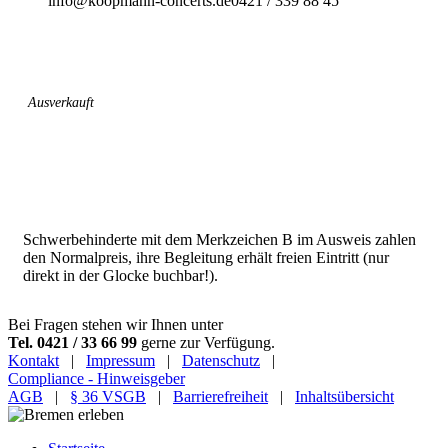
info@koopmann-concerts.de
0421 / 339 88 45
Preiskategorie 1
50,75 € Normal
Ausverkauft
Preiskategorie 2
45,25 € Normal
Preiskategorie 3
39,75 € Normal
Schwerbehinderte mit dem Merkzeichen B im Ausweis zahlen
den Normalpreis, ihre Begleitung erhält freien Eintritt (nur
direkt in der Glocke buchbar!).
Bei Fragen stehen wir Ihnen unter
Tel. 0421 / 33 66 99
gerne zur Verfügung.
Kontakt
|
Impressum
|
Datenschutz
|
Compliance - Hinweisgeber
AGB
|
§ 36 VSGB
|
Barrierefreiheit
|
Inhaltsübersicht