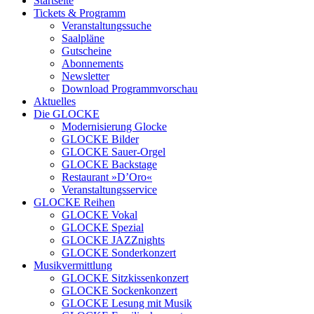
Startseite
Tickets & Programm
Veranstaltungssuche
Saalpläne
Gutscheine
Abonnements
Newsletter
Download Programmvorschau
Aktuelles
Die GLOCKE
Modernisierung Glocke
GLOCKE Bilder
GLOCKE Sauer-Orgel
GLOCKE Backstage
Restaurant »D’Oro«
Veranstaltungsservice
GLOCKE Reihen
GLOCKE Vokal
GLOCKE Spezial
GLOCKE JAZZnights
GLOCKE Sonderkonzert
Musikvermittlung
GLOCKE Sitzkissenkonzert
GLOCKE Sockenkonzert
GLOCKE Lesung mit Musik