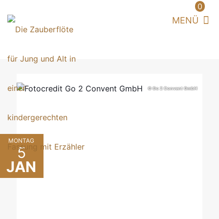
0
© Go 2 Convent GmbH
MONTAG
5
JAN