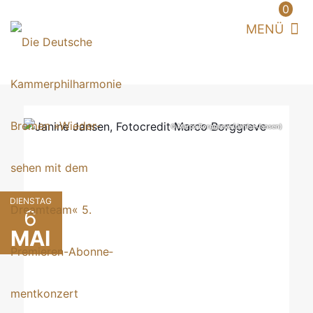
0
© Marco Borggreve (Janine Jansen)
DIENSTAG
6
MAI