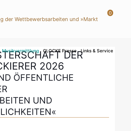
0
Musikvermittlung
GLOCKE Presse
Links & Service
STERSCHAFT DER
KIERER 2026
ND ÖFFENTLICHE
ER
BEITEN UND
LICHKEITEN«