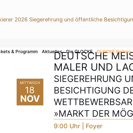
ckets & Programm
Aktuelles
Die GLOCKE
GLOCKE Reihen
DEUTSCHE MEI
MALER UND LAC
SIEGEREHRUNG U
MITTWOCH
18
BESICHTIGUNG D
NOV
WETTBEWERBSAR
»MARKT DER MÖG
9:00 Uhr | Foyer