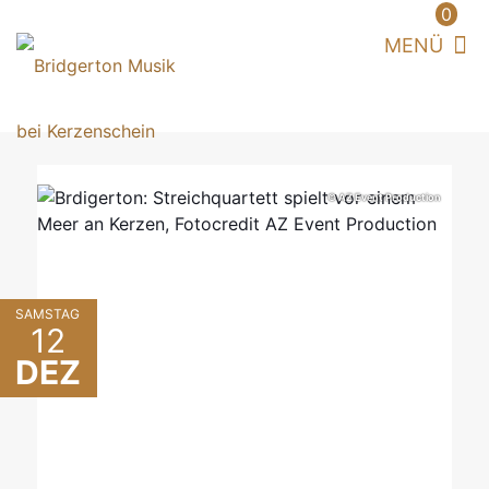
0
© AZ Event Production
SAMSTAG
12
DEZ