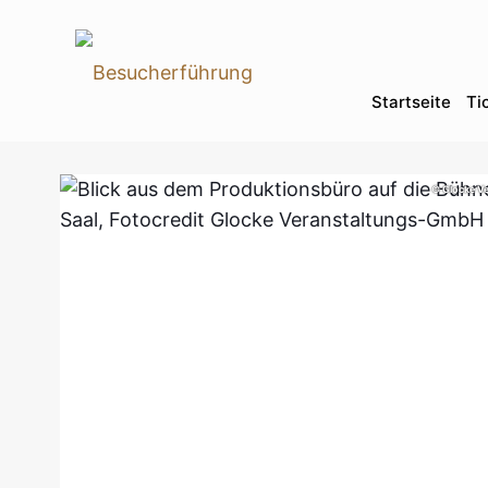
Startseite
Ti
© Glocke V