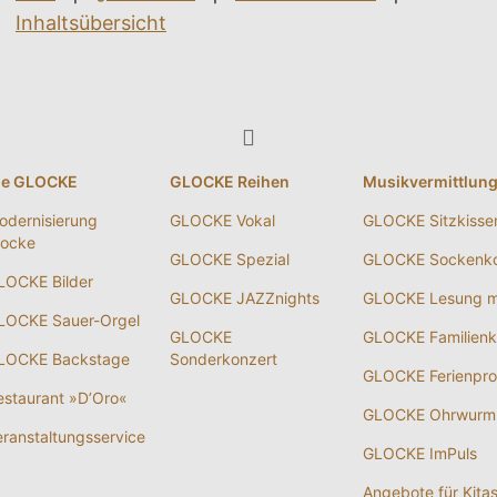
Inhaltsübersicht
ie GLOCKE
GLOCKE Reihen
Musikvermittlun
odernisierung
GLOCKE Vokal
GLOCKE Sitzkisse
locke
GLOCKE Spezial
GLOCKE Sockenko
LOCKE Bilder
GLOCKE JAZZnights
GLOCKE Lesung m
LOCKE Sauer-Orgel
GLOCKE
GLOCKE Familienk
LOCKE Backstage
Sonderkonzert
GLOCKE Ferienpr
estaurant »D’Oro«
GLOCKE Ohrwurm
eranstaltungsservice
GLOCKE ImPuls
Angebote für Kita