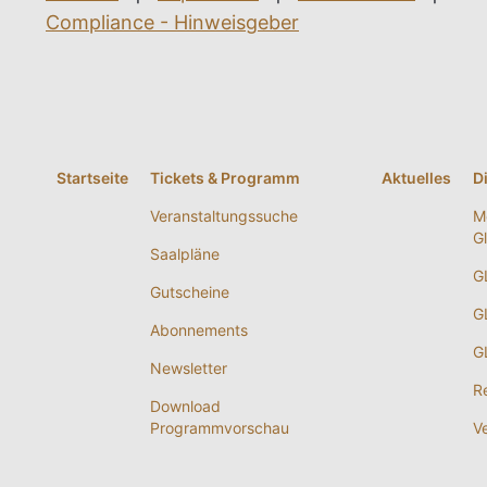
Compliance - Hinweisgeber
Startseite
Tickets & Programm
Aktuelles
D
Veranstaltungssuche
M
G
Saalpläne
G
Gutscheine
G
Abonnements
G
Newsletter
R
Download
Programmvorschau
V