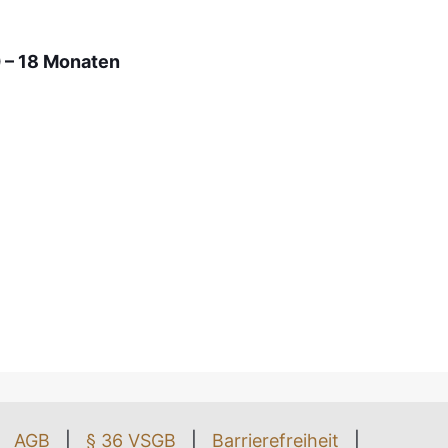
 – 18 Monaten
AGB
|
§ 36 VSGB
|
Barrierefreiheit
|