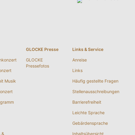
g
GLOCKE Presse
Links & Service
nkonzert
GLOCKE
Anreise
Pressefotos
nzert
Links
it Musik
Häufig gestellte Fragen
onzert
Stellenausschreibungen
ogramm
Barrierefreiheit
Leichte Sprache
Gebärdensprache
s &
Inhaltsübersicht