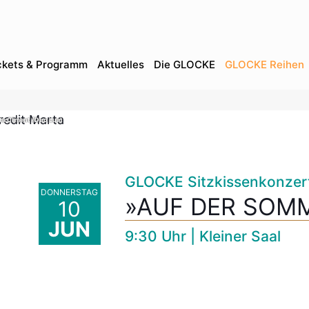
ckets & Programm
Aktuelles
Die GLOCKE
GLOCKE Reihen
ta Climent (Duo Lua)
GLOCKE Sitzkissenkonzer
DONNERSTAG
»AUF DER SOM
10
JUN
9:30 Uhr | Kleiner Saal