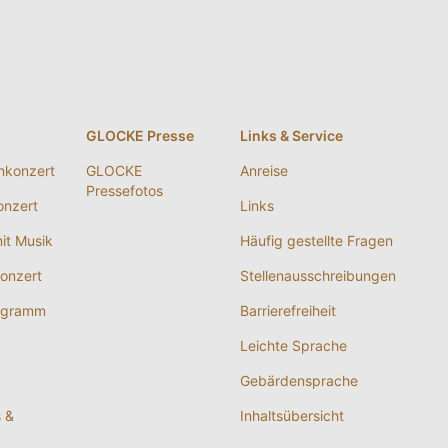
g
GLOCKE Presse
Links & Service
nkonzert
GLOCKE
Anreise
Pressefotos
nzert
Links
it Musik
Häufig gestellte Fragen
onzert
Stellenausschreibungen
ogramm
Barrierefreiheit
Leichte Sprache
Gebärdensprache
s &
Inhaltsübersicht