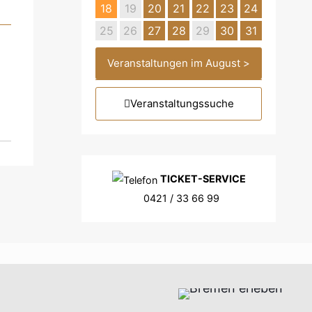
18
19
20
21
22
23
24
25
26
27
28
29
30
31
Veranstaltungen im August >
Veranstaltungssuche
TICKET-SERVICE
0421 / 33 66 99