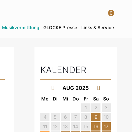
0
Musikvermittlung
GLOCKE Presse
Links & Service
KALENDER
AUG 2025
Mo
Di
Mi
Do
Fr
Sa
So
1
2
3
4
5
6
7
8
9
10
11
12
13
14
15
16
17