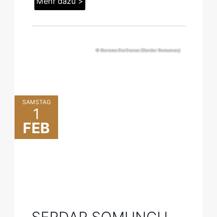
Mehr dazu >
© Gerome Derfrance (Serdar Somuncu)
SAMSTAG
1
FEB