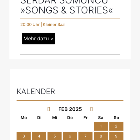
SERDAR SOMUNCU
»SONGS & STORIES«
20:00 Uhr | Kleiner Saal
Mehr dazu >
KALENDER
FEB 2025
1
2
3
4
5
6
7
8
9