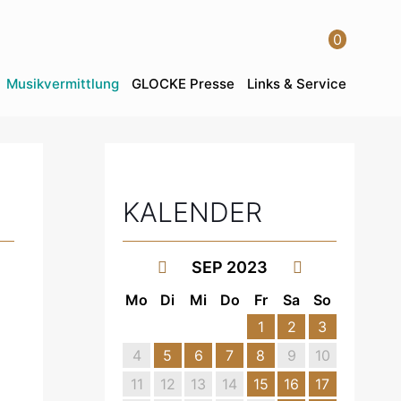
0
Musikvermittlung
GLOCKE Presse
Links & Service
KALENDER
SEP 2023
Mo
Di
Mi
Do
Fr
Sa
So
1
2
3
4
5
6
7
8
9
10
11
12
13
14
15
16
17