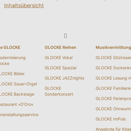
Inhaltsübersicht
ie GLOCKE
GLOCKE Reihen
Musikvermittlun
odernisierung
GLOCKE Vokal
GLOCKE Sitzkisse
locke
GLOCKE Spezial
GLOCKE Sockenko
LOCKE Bilder
GLOCKE JAZZnights
GLOCKE Lesung m
LOCKE Sauer-Orgel
GLOCKE
GLOCKE Familienk
LOCKE Backstage
Sonderkonzert
GLOCKE Ferienpr
estaurant »D’Oro«
GLOCKE Ohrwurm
eranstaltungsservice
GLOCKE ImPuls
Angebote für Kita