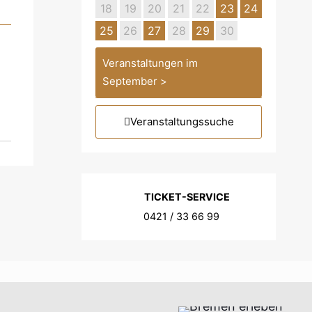
18
19
20
21
22
23
24
25
26
27
28
29
30
Veranstaltungen im
September >
Veranstaltungssuche
TICKET-SERVICE
0421 / 33 66 99