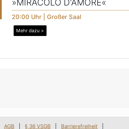
»MIRACOLO D'AMORE«
20:00 Uhr | Großer Saal
Mehr dazu >
AGB
|
§ 36 VSGB
|
Barrierefreiheit
|