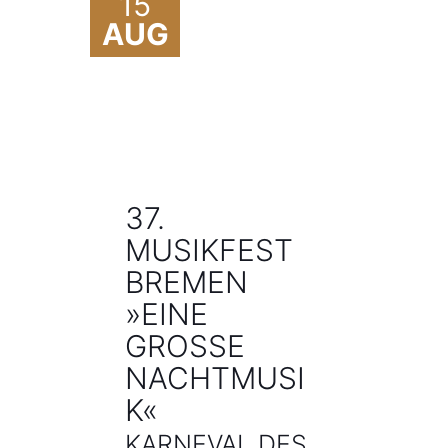
15
AUG
37.
MUSIKFEST
BREMEN
»EINE
GROSSE N
ACHTMUSIK
«
KARNEVAL DES