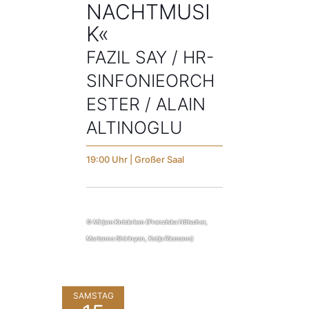
ACHTMUSIK
«
FAZIL SAY / HR-
SINFONIEORCH
ESTER / ALAIN
ALTINOGLU
19:00 Uhr | Großer Saal
© Mirjam Knickriem (Franziska Hölscher,
Marianna Shirinyan, Katja Riemann)
SAMSTAG