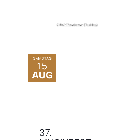
© Fethi Karaduman (Fazıl Say)
SAMSTAG
15
AUG
37.