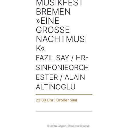
MUSIKFEST
BREMEN
»EINE
GROSSE N
ACHTMUSIK
«
FAZIL SAY / HR-
SINFONIEORCH
ESTER / ALAIN
ALTINOGLU
22:00 Uhr | Großer Saal
© Julien Mignot (Quatuor Ebène)