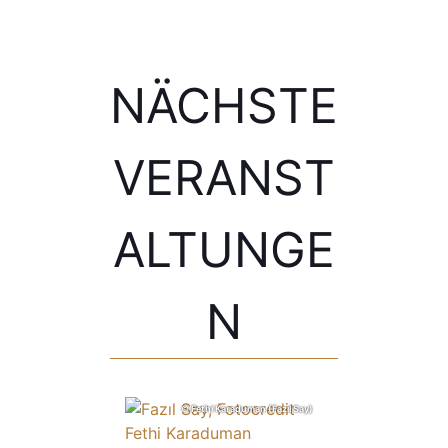
NÄCHSTE
VERANST
ALTUNGE
N
© Fethi Karaduman (Fazıl Say)