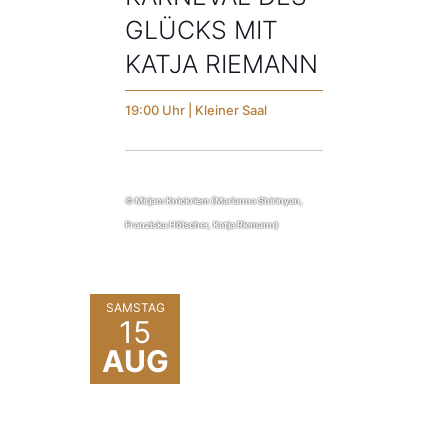
GLÜCKS MIT
KATJA RIEMANN
19:00 Uhr | Kleiner Saal
© Mirjam Knickriem (Marianna Shirinyan,
Franziska Hölscher, Katja Riemann)
SAMSTAG
15
AUG